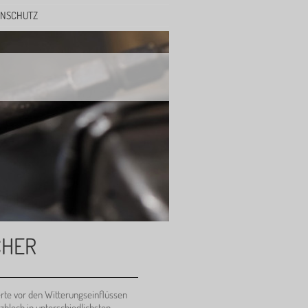
ENSCHUTZ
CHER
rte vor den Witterungseinflüssen
zblech in unterschiedlichsten