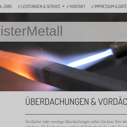
N-JOBS
LEISTUNGEN & SERVICE
KONTAKT
IMPRESSUM & DAT
isterMetall
ÜBERDACHUNGEN & VORDÄ
Vordächer oder sonstige Überdachungen sollen Sie bzw. Ihre We
schützen. Als Eindeckung werden oft Sicherheitsglas oder Trape